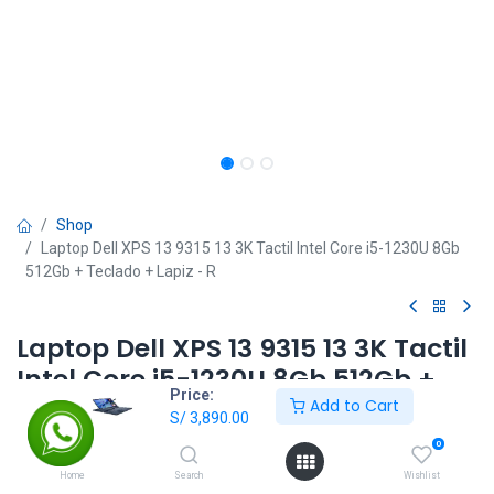
Shop
Laptop Dell XPS 13 9315 13 3K Tactil Intel Core i5-1230U 8Gb
512Gb + Teclado + Lapiz - R
Laptop Dell XPS 13 9315 13 3K Tactil
Intel Core i5-1230U 8Gb 512Gb +
Price:
Teclado + Lapiz - R
Add to Cart
S/
3,890.00
0
S/
3,890.00
Home
Search
Wishlist