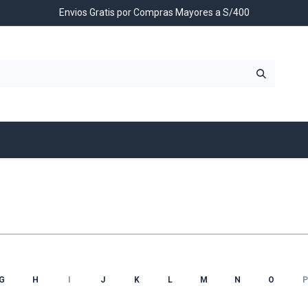
Envios Gratis por Compras Mayores a S/400
Contáctenos
G
H
I
J
K
L
M
N
O
P