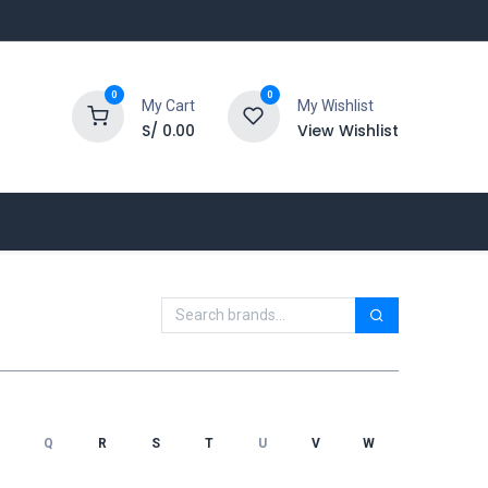
0
0
My Cart
My Wishlist
S/
0.00
View Wishlist
Q
R
S
T
U
V
W
X
Y