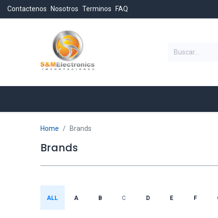
Contactenos
Nosotros
Terminos
FAQ
Categorias
Inicio
Tienda
Home
Brands
Brands
ALL
A
B
C
D
E
F