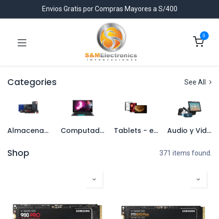
Envios Gratis por Compras Mayores a S/400
0
Categories
See All
Almacenamiento
Computadores
Tablets - eReaders
Audio y Video
Shop
371 items found.