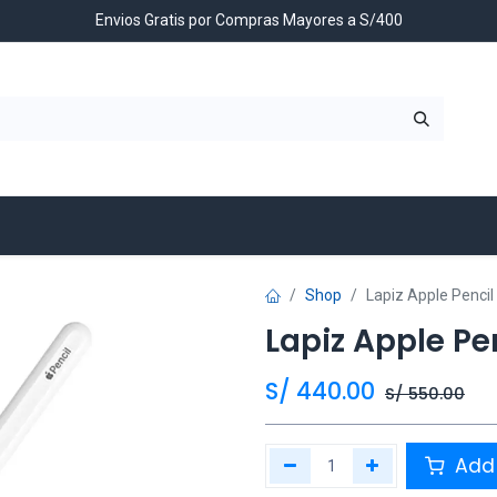
Envios Gratis por Compras Mayores a S/400
Contáctenos
Shop
Lapiz Apple Pencil
Lapiz Apple Pen
S/
440.00
S/
550.00
Add 