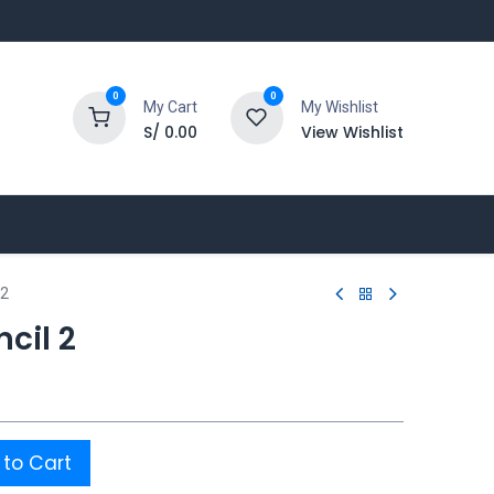
0
0
My Cart
My Wishlist
S/
0.00
View Wishlist
 2
cil 2
to Cart