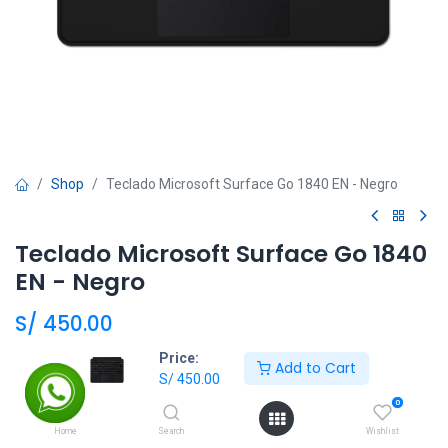
Shop
Teclado Microsoft Surface Go 1840 EN - Negro
Teclado Microsoft Surface Go 1840
EN - Negro
S/
450.00
Price:
Add to Cart
S/
450.00
Add to Cart
0
Agregar a la lista de deseos
Home
Search
Wishlist