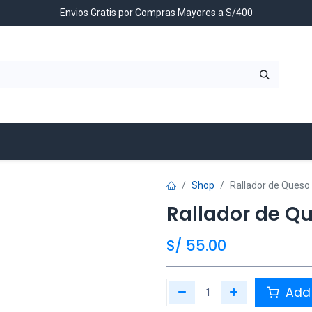
Envios Gratis por Compras Mayores a S/400
Contáctenos
Shop
Rallador de Queso 
Rallador de Qu
S/
55.00
Add 