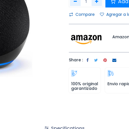
Add 
Compare
Agregar a l
Amazo
Share :
100% original
Envio rapi
garantizado
Specifications