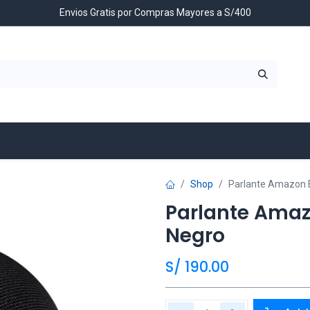
Envios Gratis por Compras Mayores a S/400
Contáctenos
Shop
Parlante Amazon E
Parlante Amaz
Negro
S/
190.00