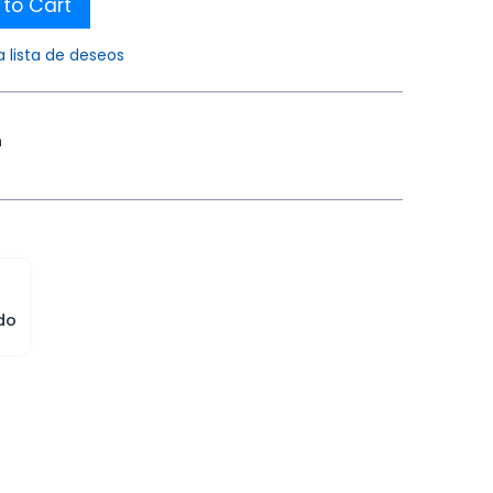
to Cart
a lista de deseos
n
do