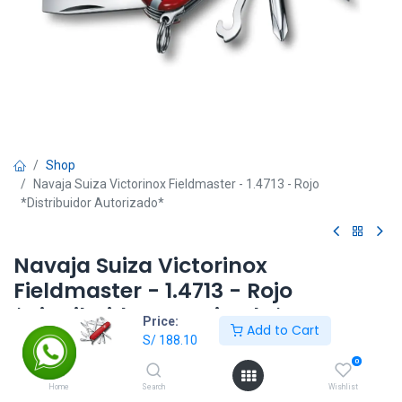
Shop
Navaja Suiza Victorinox Fieldmaster - 1.4713 - Rojo
*Distribuidor Autorizado*
Navaja Suiza Victorinox
Fieldmaster - 1.4713 - Rojo
*Distribuidor Autorizado*
Price:
Add to Cart
S/
188.10
S/
188.10
S/
209.00
0
Home
Search
Wishlist