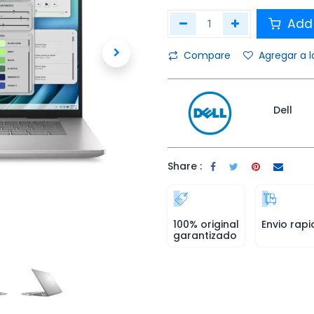
Add 
Compare
Agregar a l
Dell
Share :
100% original
Envio rapi
garantizado