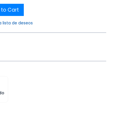
to Cart
a lista de deseos
do