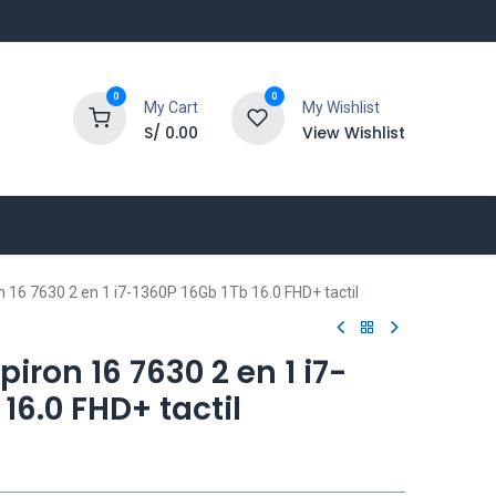
0
0
My Cart
My Wishlist
S/
0.00
View Wishlist
on 16 7630 2 en 1 i7-1360P 16Gb 1Tb 16.0 FHD+ tactil
piron 16 7630 2 en 1 i7-
16.0 FHD+ tactil