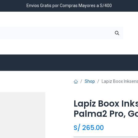
Envios Gratis por Compras Mayores a S/400
Contáctenos
Shop
Lapiz Boox Inksens
Lapiz Boox Ink
Palma2 Pro, Go 
S/
265.00