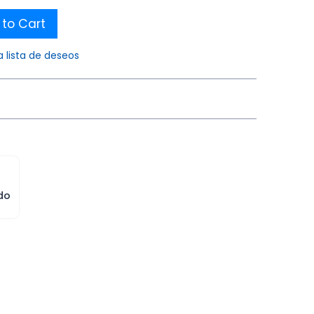
to Cart
a lista de deseos
do