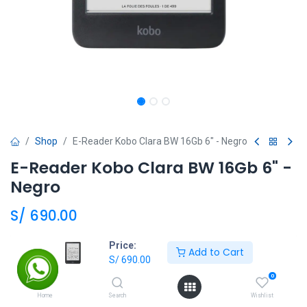
Shop
E-Reader Kobo Clara BW 16Gb 6" - Negro
E-Reader Kobo Clara BW 16Gb 6" -
Negro
S/
690.00
Price:
Add to Cart
Add to Cart
S/
690.00
0
Agregar a la lista de deseos
Home
Search
Wishlist