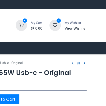
0
0
My Cart
My Wishlist
S/
0.00
View Wishlist
Usb-c - Original
 65W Usb-c - Original
to Cart