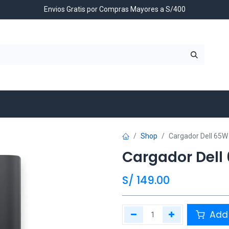
Envios Gratis por Compras Mayores a S/400
Contáctenos
Shop
Cargador Dell 65W 
Cargador Dell
S/
149.00
Add 