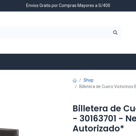
Envios Gratis por Compras Mayores a S/400
Contáctenos
Shop
Billetera de Cuero Victorinox
Billetera de C
- 30163701 - N
Autorizado*