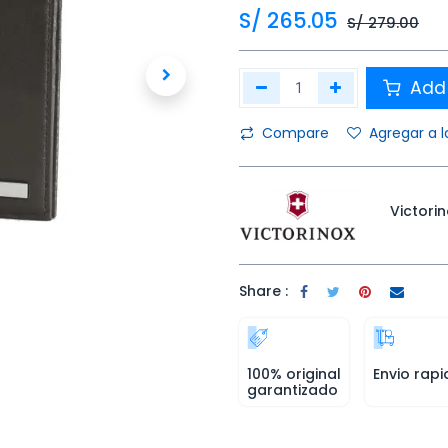
S/
265.05
S/
279.00
Add 
Compare
Agregar a l
Victori
Share :
100% original
Envio rapi
garantizado