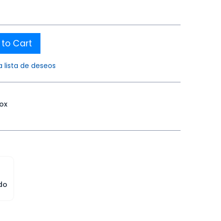
to Cart
a lista de deseos
nox
do