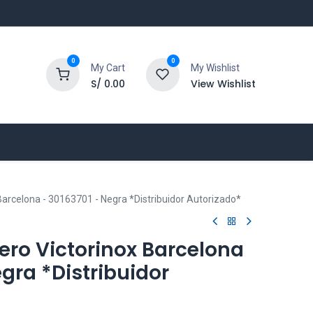
0
0
My Cart
My Wishlist
S/
0.00
View Wishlist
 Barcelona - 30163701 - Negra *Distribuidor Autorizado*
uero Victorinox Barcelona
egra *Distribuidor